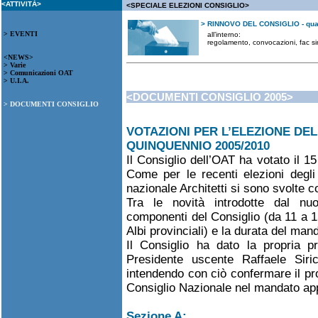
<ATTIVITÀ>
<SPECIALE ELEZIONI CONSIGLIO>
> RINNOVO DEL CONSIGLIO - quad
> EVENTI
all’interno:
regolamento, convocazioni, fac simil
<NEWS>
> Varie
> Comunicazioni OAT
> U.I.A.
<DOCUMENTI CONSIGLIO 2005>
> DOCUMENTI CONSIGLIO
VOTAZIONI PER L’ELEZIONE DE
QUINQUENNIO 2005/2010
Il Consiglio dell’OAT ha votato il 
Come per le recenti elezioni degli 
nazionale Architetti si sono svolte 
Tra le novità introdotte dal nuo
componenti del Consiglio (da 11 a 15
Albi provinciali) e la durata del man
Il Consiglio ha dato la propria pr
Presidente uscente Raffaele Sir
intendendo con ciò confermare il pr
Consiglio Nazionale nel mandato ap
Sezione A: