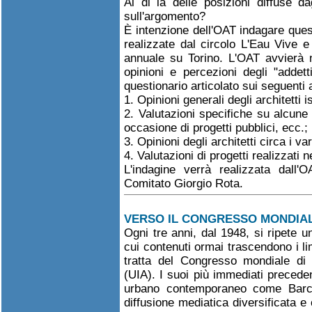
Al di là delle posizioni diffuse d
sull'argomento?
È intenzione dell'OAT indagare quest
realizzate dal circolo L'Eau Vive
annuale su Torino. L'OAT avvierà n
opinioni e percezioni degli "adde
questionario articolato sui seguenti
1. Opinioni generali degli architetti i
2. Valutazioni specifiche su alcune
occasione di progetti pubblici, ecc.;
3. Opinioni degli architetti circa i va
4. Valutazioni di progetti realizzati n
L'indagine verrà realizzata dall'
Comitato Giorgio Rota.
VERSO IL CONGRESSO MONDIAL
Ogni tre anni, dal 1948, si ripete u
cui contenuti ormai trascendono i lim
tratta del Congresso mondiale di Ar
(UIA). I suoi più immediati precedent
urbano contemporaneo come Barce
diffusione mediatica diversificata e