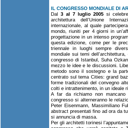
IL CONGRESSO MONDIALE DI AR
Dal
3 al 7 luglio 2005
si celebre
architettura dell’Unione Intern
internazionale, al quale partecipera
mondo, riuniti per 4 giorni in un’af
progettazione in un intenso program
questa edizione, come per le prec
triennale in luoghi sempre divers
mondiale sui temi dell’architettura,
congresso di Istanbul, Suha Ozkan, 
mezzo le idee e le discussioni. Liber
metodo sono il sostegno e la parte
centrato sul tema Cities: grand baz
forme tradizionali del convegno alt
colti e intrattenimento, in un ideale
A far da richiamo non mancano i p
congresso si alterneranno le relaz
Peter Eisenmann, Massimiliano Fuks
abstract presentati fino ad ora da t
si annuncia di massa.
Per gli architetti torinesi l’appunta