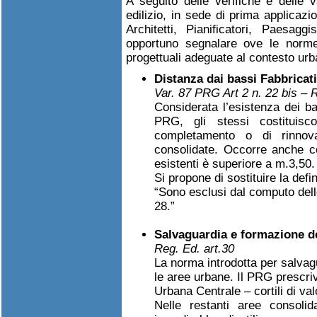
A seguito delle verifiche e delle v
edilizio, in sede di prima applicazio
Architetti, Pianificatori, Paesagg
opportuno segnalare ove le norme
progettuali adeguate al contesto urb
Distanza dai bassi Fabbricati
Var. 87 PRG Art 2 n. 22 bis – R
Considerata l’esistenza dei bas
PRG, gli stessi costituisco
completamento o di rinnova
consolidate. Occorre anche co
esistenti è superiore a m.3,50.
Si propone di sostituire la defi
“Sono esclusi dal computo delle 
28.”
Salvaguardia e formazione d
Reg. Ed. art.30
La norma introdotta per salvagua
le aree urbane. Il PRG prescriv
Urbana Centrale – cortili di val
Nelle restanti aree consoli