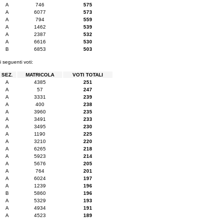
A
746
575
A
6077
573
A
794
559
A
1462
539
A
2387
532
A
6616
530
B
6853
503
i seguenti voti:
SEZ.
MATRICOLA
VOTI TOTALI
A
4385
251
A
57
247
A
3331
239
A
400
238
A
3960
235
A
3491
233
A
3495
230
A
1190
225
A
3210
220
A
6265
218
A
5923
214
A
5676
205
A
764
201
A
6024
197
A
1239
196
B
5860
196
A
5329
193
A
4934
191
A
4523
189