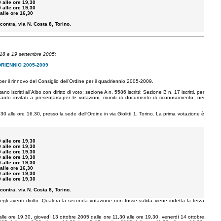
0 alle ore 19,30
0 alle ore 19,30
 alle ore 16,30
contra, via N. Costa 8, Torino.
 18 e 19 settembre 2005:
RIENNIO 2005-2009
i per il rinnovo del Consiglio dell’Ordine per il quadriennio 2005-2009.
no iscritti all’Albo con diritto di voto: sezione A n. 5586 iscritti; Sezione B n. 17 iscritti, per
ertanto invitati a presentarsi per le votazioni, muniti di documento di riconoscimento, nei
0 alle ore 16.30, presso la sede dell’Ordine in via Giolitti 1, Torino. La prima votazione è
0 alle ore 19,30
0 alle ore 19,30
0 alle ore 19,30
0 alle ore 19,30
0 alle ore 19,30
 alle ore 16,30
0 alle ore 19,30
0 alle ore 19,30
contra, via N. Costa 8, Torino.
li aventi diritto. Qualora la seconda votazione non fosse valida viene indetta la terza
lle ore 19,30, giovedì 13 ottobre 2005 dalle ore 11,30 alle ore 19,30, venerdì 14 ottobre