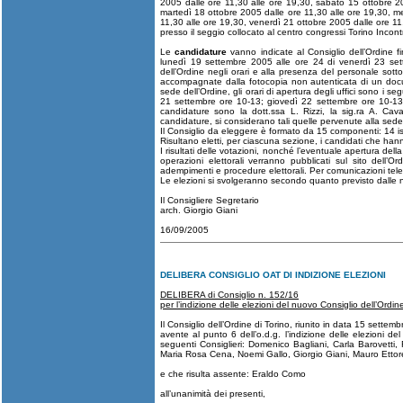
2005 dalle ore 11,30 alle ore 19,30, sabato 15 ottobre 20
martedì 18 ottobre 2005 dalle ore 11,30 alle ore 19,30, me
11,30 alle ore 19,30, venerdì 21 ottobre 2005 dalle ore 11
presso il seggio collocato al centro congressi Torino Incont
Le
candidature
vanno indicate al Consiglio dell’Ordine fi
lunedì 19 settembre 2005 alle ore 24 di venerdì 23 se
dell’Ordine negli orari e alla presenza del personale sott
accompagnate dalla fotocopia non autenticata di un docu
sede dell’Ordine, gli orari di apertura degli uffici sono i
21 settembre ore 10-13; giovedì 22 settembre ore 10-13 e
candidature sono la dott.ssa L. Rizzi, la sig.ra A. Cava
candidature, si considerano tali quelle pervenute alla sed
Il Consiglio da eleggere è formato da 15 componenti: 14 iscri
Risultano eletti, per ciascuna sezione, i candidati che hann
I risultati delle votazioni, nonché l’eventuale apertura dell
operazioni elettorali verranno pubblicati sul sito dell’O
adempimenti e procedure elettorali. Per comunicazioni tel
Le elezioni si svolgeranno secondo quanto previsto dalle no
Il Consigliere Segretario
arch. Giorgio Giani
16/09/2005
DELIBERA CONSIGLIO OAT DI INDIZIONE ELEZIONI
DELIBERA di Consiglio n. 152/16
per l’indizione delle elezioni del nuovo Consiglio dell’Ordi
Il Consiglio dell’Ordine di Torino, riunito in data 15 sett
avente al punto 6 dell’o.d.g. l’indizione delle elezioni d
seguenti Consiglieri: Domenico Bagliani, Carla Barovetti
Maria Rosa Cena, Noemi Gallo, Giorgio Giani, Mauro Ettor
e che risulta assente: Eraldo Como
all’unanimità dei presenti,