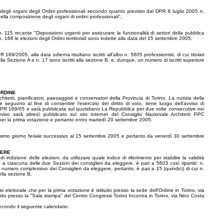
 degli organi degli Ordini professionali secondo quanto previsto dal DPR 8 luglio 2005 n.
ella composizione degli organi di ordini professionali";
115 recante "Disposizioni urgenti per assicurare la funzionalità di settori della pubblica
168 le elezioni degli Ordini territoriali sono indette alla data del 15 settembre 2005;
69/2005, alla data odierna risultano iscritti all’albo n. 5605 professionisti, di cui titolari
 alla Sezione A e n. 17 sono iscritti alla sezione B, e, dunque, un numero di iscritti superiore
ORDINE
hitetti, pianificatori, paesaggisti e conservatori della Provincia di Torino. La notizia della
seguono al fine di consentire l’esercizio del diritto di voto, tiene luogo dell’avviso di
 DPR 169/05 e sarà pubblicata sul quotidiano La Repubblica per due volte consecutive nei
so sarà altresì pubblicato sul sito internet del Consiglio Nazionale Architetti PPC
 per la prima votazione e pertanto entro martedì 20 settembre 2005.
cesimo giorno feriale successivo al 15 settembre 2005 e pertanto da venerdì 30 settembre
GERE
di indizione delle elezioni, da utilizzare quale indice di riferimento per stabilire la validità
e a ciascuna delle due Sezioni dei consiglieri da eleggere, è pari a 5603 così ripartiti: n.
 Il numero complessivo dei Consiglieri da eleggere, pertanto, è pari a 15 (quindici) di cui n.
nella sezione B.
eggio elettorale che per la prima votazione è istituito presso la sede dell’Ordine in Torino, via
tituito presso la "Sala stampa" del Centro Congressi Torino Incontra in Torino, via Nino Costa
secondo il seguente calendario: