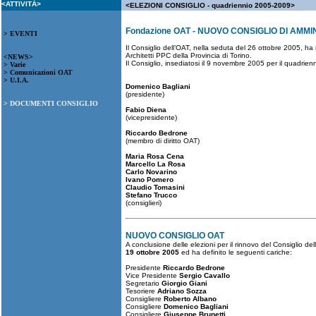
<ATTIVITÀ>
<ELEZIONI CONSIGLIO - quadriennio 2005-2009>
Fondazione OAT - NUOVO CONSIGLIO DI AMM
> EVENTI
Il Consiglio dell’OAT, nella seduta del 26 ottobre 2005, ha
Architetti PPC della Provincia di Torino.
<NEWS>
Il Consiglio, insediatosi il 9 novembre 2005 per il quadrienn
> Varie
> Comunicazioni OAT
> U.I.A.
Domenico Bagliani
(presidente)
> DOCUMENTI CONSIGLIO
Fabio Diena
(vicepresidente)
Riccardo Bedrone
(membro di diritto OAT)
Maria Rosa Cena
Marcello La Rosa
Carlo Novarino
Ivano Pomero
Claudio Tomasini
Stefano Trucco
(consiglieri)
NUOVO CONSIGLIO OAT
A conclusione delle elezioni per il rinnovo del Consiglio del
19 ottobre 2005
ed ha definito le seguenti cariche:
Presidente
Riccardo Bedrone
Vice Presidente
Sergio Cavallo
Segretario
Giorgio Giani
Tesoriere
Adriano Sozza
Consigliere
Roberto Albano
Consigliere
Domenico Bagliani
Consigliere
Giuseppe Brunetti