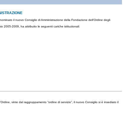
INISTRAZIONE
 nominato il nuovo Consiglio di Amministrazione della Fondazione dell’Ordine degli
io 2005-2009, ha attribuito le seguenti cariche istituzionali:
l’Ordine, vinte dal raggruppamento “ordine di servizio”, il nuovo Consiglio si è insediato il