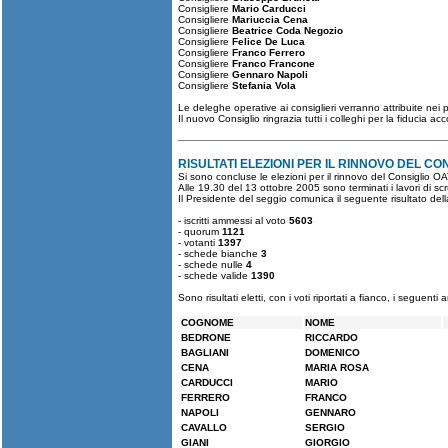
Consigliere
Mario Carducci
Consigliere
Mariuccia Cena
Consigliere
Beatrice Coda Negozio
Consigliere
Felice De Luca
Consigliere
Franco Ferrero
Consigliere
Franco Francone
Consigliere
Gennaro Napoli
Consigliere
Stefania Vola
Le deleghe operative ai consiglieri verranno attribuite nei p
Il nuovo Consiglio ringrazia tutti i colleghi per la fiducia a
RISULTATI ELEZIONI PER IL RINNOVO DEL CO
Si sono concluse le elezioni per il rinnovo del Consiglio O
Alle 19.30 del 13 ottobre 2005 sono terminati i lavori di s
Il Presidente del seggio comunica il seguente risultato del
- iscritti ammessi al voto
5603
- quorum
1121
- votanti
1397
- schede bianche
3
- schede nulle
4
- schede valide
1390
Sono risultati eletti, con i voti riportati a fianco, i seguenti ar
COGNOME
NOME
BEDRONE
RICCARDO
BAGLIANI
DOMENICO
CENA
MARIA ROSA
CARDUCCI
MARIO
FERRERO
FRANCO
NAPOLI
GENNARO
CAVALLO
SERGIO
GIANI
GIORGIO