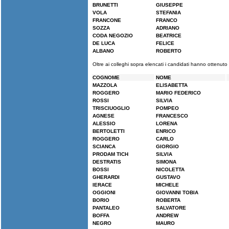
BRUNETTI
GIUSEPPE
VOLA
STEFANIA
FRANCONE
FRANCO
SOZZA
ADRIANO
CODA NEGOZIO
BEATRICE
DE LUCA
FELICE
ALBANO
ROBERTO
Oltre ai colleghi sopra elencati i candidati hanno ottenuto 
COGNOME
NOME
MAZZOLA
ELISABETTA
ROGGERO
MARIO FEDERICO
ROSSI
SILVIA
TRISCIUOGLIO
POMPEO
AGNESE
FRANCESCO
ALESSIO
LORENA
BERTOLETTI
ENRICO
ROGGERO
CARLO
SCIANCA
GIORGIO
PRODAM TICH
SILVIA
DESTRATIS
SIMONA
BOSSI
NICOLETTA
GHERARDI
GUSTAVO
IERACE
MICHELE
OGGIONI
GIOVANNI TOBIA
BORIO
ROBERTA
PANTALEO
SALVATORE
BOFFA
ANDREW
NEGRO
MAURO