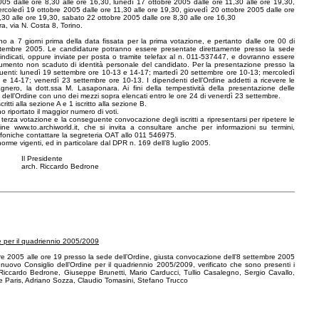
05 dalle ore 8,30 alle ore 16,30, lunedì 17 ottobre 2005 dalle ore 11,30 alle ore 19,30,
rcoledì 19 ottobre 2005 dalle ore 11,30 alle ore 19,30, giovedì 20 ottobre 2005 dalle ore
,30 alle ore 19,30, sabato 22 ottobre 2005 dalle ore 8,30 alle ore 16,30
ra, via N. Costa 8, Torino.
no a 7 giorni prima della data fissata per la prima votazione, e pertanto dalle ore 00 di
ttembre 2005. Le candidature potranno essere presentate direttamente presso la sede
oindicati, oppure inviate per posta o tramite telefax al n. 011-537447, e dovranno essere
mento non scaduto di identità personale del candidato. Per la presentazione presso la
 seguenti: lunedì 19 settembre ore 10-13 e 14-17; martedì 20 settembre ore 10-13; mercoledì
 14-17; venerdì 23 settembre ore 10-13. I dipendenti dell’Ordine addetti a ricevere le
gnero, la dott.ssa M. Lasaponara. Ai fini della tempestività della presentazione delle
e dell’Ordine con uno dei mezzi sopra elencati entro le ore 24 di venerdì 23 settembre.
tti alla sezione A e 1 iscritto alla sezione B.
o riportato il maggior numero di voti.
a terza votazione e la conseguente convocazione degli iscritti a ripresentarsi per ripetere le
rdine www.to.archiworld.it, che si invita a consultare anche per informazioni su termini,
efoniche contattare la segreteria OAT allo 011 546975.
rme vigenti, ed in particolare dal DPR n. 169 dell’8 luglio 2005.
Il Presidente
arch. Riccardo Bedrone
ne per il quadriennio 2005/2009
embre 2005 alle ore 19 presso la sede dell’Ordine, giusta convocazione dell’8 settembre 2005
el nuovo Consiglio dell’Ordine per il quadriennio 2005/2009, verificato che sono presenti i
, Riccardo Bedrone, Giuseppe Brunetti, Mario Carducci, Tullio Casalegno, Sergio Cavallo,
e Paris, Adriano Sozza, Claudio Tomasini, Stefano Trucco