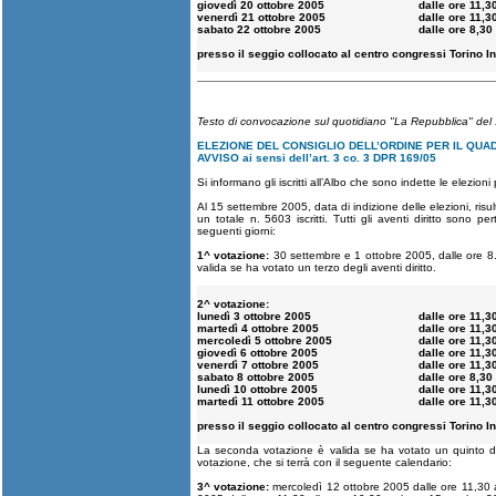
giovedì 20 ottobre 2005
dalle ore 11,3
venerdì 21 ottobre 2005
dalle ore 11,3
sabato 22 ottobre 2005
dalle ore 8,30
presso il seggio collocato al centro congressi Torino In
Testo di convocazione sul quotidiano "La Repubblica" del
ELEZIONE DEL CONSIGLIO DELL’ORDINE PER IL QUAD
AVVISO ai sensi dell’art. 3 co. 3 DPR 169/05
Si informano gli iscritti all’Albo che sono indette le elezion
Al 15 settembre 2005, data di indizione delle elezioni, risulta
un totale n. 5603 iscritti. Tutti gli aventi diritto sono p
seguenti giorni:
1^ votazione:
30 settembre e 1 ottobre 2005, dalle ore 8.3
valida se ha votato un terzo degli aventi diritto.
2^ votazione:
lunedì 3 ottobre 2005
dalle ore 11,3
martedì 4 ottobre 2005
dalle ore 11,3
mercoledì 5 ottobre 2005
dalle ore 11,3
giovedì 6 ottobre 2005
dalle ore 11,3
venerdì 7 ottobre 2005
dalle ore 11,3
sabato 8 ottobre 2005
dalle ore 8,30
lunedì 10 ottobre 2005
dalle ore 11,3
martedì 11 ottobre 2005
dalle ore 11,3
presso il seggio collocato al centro congressi Torino In
La seconda votazione è valida se ha votato un quinto deg
votazione, che si terrà con il seguente calendario:
3^ votazione:
mercoledì 12 ottobre 2005 dalle ore 11,30 a