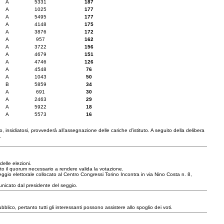
A
5331
187
A
1025
177
A
5495
177
A
4148
175
A
3876
172
A
957
162
A
3722
156
A
4679
151
A
4746
126
A
4548
76
A
1043
50
B
5859
34
A
691
30
A
2463
29
A
5922
18
A
5573
16
, insidiatosi, provvederà all’assegnazione delle cariche d’istituto. A seguito della delibera
.
elle elezioni.
o il quorum necessario a rendere valida la votazione.
l seggio elettorale collocato al Centro Congressi Torino Incontra in via Nino Costa n. 8,
unicato dal presidente del seggio.
ubblico, pertanto tutti gli interessanti possono assistere allo spoglio dei voti.