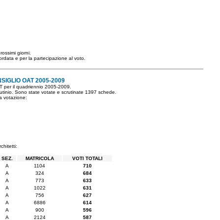
rossimi giorni.
ccordata e per la partecipazione al voto.
NSIGLIO OAT 2005-2009
AT per il quadriennio 2005-2009.
crutinio. Sono state votate e scrutinate 1397 schede.
la votazione:
chitetti:
SEZ.
MATRICOLA
VOTI TOTALI
A
1104
710
A
324
684
A
773
633
A
1022
631
A
756
627
A
6886
614
A
900
596
A
2124
587