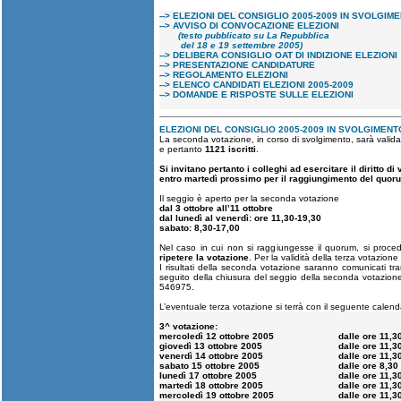
--> ELEZIONI DEL CONSIGLIO 2005-2009 IN SVOLGIM
--> AVVISO DI CONVOCAZIONE ELEZIONI
(testo pubblicato su
La Repubblica
del 18 e 19 settembre 2005)
--
> DELIBERA CONSIGLIO OAT DI INDIZIONE ELEZIONI
--
> PRESENTAZIONE CANDIDATURE
--
> REGOLAMENTO ELEZIONI
--> ELENCO CANDIDATI ELEZIONI 2005-2009
--> DOMANDE E RISPOSTE SULLE ELEZIONI
ELEZIONI DEL CONSIGLIO 2005-2009 IN SVOLGIMENT
La seconda votazione, in corso di svolgimento, sarà valida 
e pertanto
1121 iscritti
.
Si invitano pertanto i colleghi ad esercitare il diritto di 
entro martedì prossimo per il raggiungimento del quor
Il seggio è aperto per la seconda votazione
dal 3 ottobre all’11 ottobre
dal lunedì al venerdì: ore 11,30-19,30
sabato: 8,30-17,00
Nel caso in cui non si raggiungesse il quorum, si proce
ripetere la votazione
. Per la validità della terza votazio
I risultati della seconda votazione saranno comunicati tram
seguito della chiusura del seggio della seconda votazione 
546975.
L’eventuale terza votazione si terrà con il seguente calend
3^ votazione:
mercoledì 12 ottobre 2005
dalle ore 11,3
giovedì 13 ottobre 2005
dalle ore 11,3
venerdì 14 ottobre 2005
dalle ore 11,3
sabato 15 ottobre 2005
dalle ore 8,30
lunedì 17 ottobre 2005
dalle ore 11,3
martedì 18 ottobre 2005
dalle ore 11,3
mercoledì 19 ottobre 2005
dalle ore 11,3