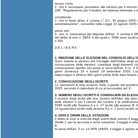
tenuto conto
1. che è necessario procedere alle elezioni per il rinnovo
169: "Regolamento per il riordino del sistema elettorale e d
considerato
1. che in base all’art. 4 comma 1° D.L. 30 giugno 2005 n. 
amministrazione", convertito nella Legge 22 agosto 2005 n. 
preso atto
2. che, in osservanza del disposto dell’art. 3 comma 4 DPR 1
del diritto di voto n. 5603, e dei quali n. 5586 sono iscritti
a 500
D E L I B E R A
1. INDIZIONE DELLE ELEZIONI DEL CONSIGLIO DELL’
Sono indette le elezioni del Consiglio dell’Ordine degli arc
convocazione delle elezioni, corredata degli elementi che 
convocazione spedito per posta ai sensi dell’art. 3 co. 3
giorni domenica 18 e lunedì 19 settembre 2005. L’avvi
www.cnappc.it almeno dieci giorni prima della data fissata
2. CONVOCAZIONE DEGLI ISCRITTI
Le operazioni di voto avranno inizio a partire dal quindi
2005, secondo il calendario di cui al successivo art. 4.
3. NUMERO DEGLI ISCRITTI E CONSIGLIERI DA ELEG
Il numero degli iscritti alla due Sezioni dell’Albo alla data 
delle elezioni e per il calcolo del numero e la attribuzion
5586 iscritti alla Sezione A e n. 17 iscritti alla sezione B.
14 (quattordici) iscritti nella sezione A e n. 1 (uno) iscritto 
4. DATA E ORARI DELLE VOTAZIONI
Il diritto di voto si esercita dagli aventi titolo presso il s
Giolitti 1; per la seconda e terza votazione, il seggio è is
8.
Ai sensi dell’art. 3 co. 14 DPR 169/05, il seggio è aperto 