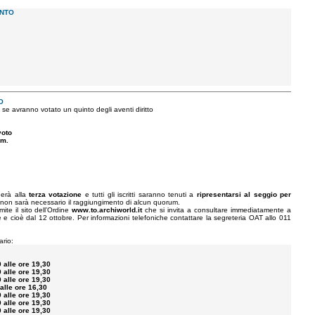
ENTO
O
se avranno votato un quinto degli aventi diritto
voto
um.
derà alla
terza votazione
e tutti gli iscritti saranno tenuti a
ripresentarsi al seggio per
ne non sarà necessario il raggiungimento di alcun quorum.
ite il sito dell’Ordine
www.to.archiworld.it
che si invita a consultare immediatamente a
e cioè dal 12 ottobre. Per informazioni telefoniche contattare la segreteria OAT allo 011
ario:
0 alle ore 19,30
0 alle ore 19,30
0 alle ore 19,30
 alle ore 16,30
0 alle ore 19,30
0 alle ore 19,30
0 alle ore 19,30