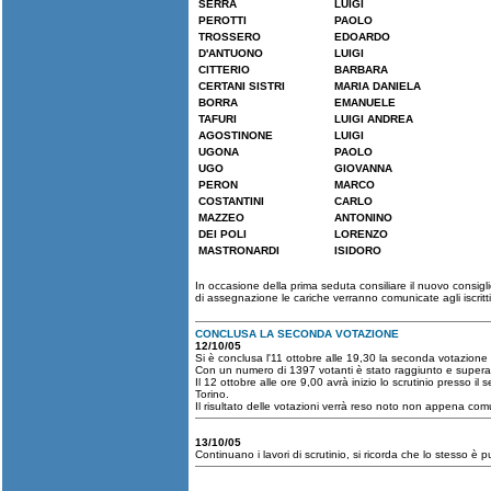
SERRA
LUIGI
PEROTTI
PAOLO
TROSSERO
EDOARDO
D'ANTUONO
LUIGI
CITTERIO
BARBARA
CERTANI SISTRI
MARIA DANIELA
BORRA
EMANUELE
TAFURI
LUIGI ANDREA
AGOSTINONE
LUIGI
UGONA
PAOLO
UGO
GIOVANNA
PERON
MARCO
COSTANTINI
CARLO
MAZZEO
ANTONINO
DEI POLI
LORENZO
MASTRONARDI
ISIDORO
In occasione della prima seduta consiliare il nuovo consiglio
di assegnazione le cariche verranno comunicate agli iscritti
CONCLUSA LA SECONDA VOTAZIONE
12/10/05
Si è conclusa l'11 ottobre alle 19,30 la seconda votazione d
Con un numero di 1397 votanti è stato raggiunto e superat
Il 12 ottobre alle ore 9,00 avrà inizio lo scrutinio presso i
Torino.
Il risultato delle votazioni verrà reso noto non appena com
13/10/05
Continuano i lavori di scrutinio, si ricorda che lo stesso è p