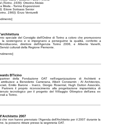
al
(Torino, 1939).
Ottorino Aloisio
la Moda - Torino Esposizioni
8).
Ettore Sottsass Senior
orino, 1960).
Enzo Venturelli
ndimento
]
l'architettura
to speciale del Consiglio dell'Ordine di Torino a coloro che promuovono
ura, la sostengono e si impegnano a perseguirne la qualità, conferito a
rcidiacono
, direttore dell'Agenzia Torino 2006, e
Alberto Vanelli
,
 Servizi culturali della Regione Piemonte.
ondimento
]
wards BTicino
 partner della Fondazione OAT nell'organizzazione di Architetti e
, attribuisce a Benedetto Camerana, Albert Constantin - AI Architectes,
ociati, Emilio Barone - Inarco, Giorgio Rosental, Hugh Dutton Associés,
 Partners il proprio riconoscimento alla progettazione impiantistica di
tenuto tecnologico per il progetto del
Villaggio Olimpico
dell'area ex
rali a Torino.
l'Architetto 2007
ritti che non hanno prenotato l'Agenda dell'Architetto per il 2007 durante la
ne, la possono ritirare presso la segreteria OAT.