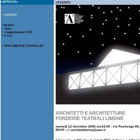
<ATTIVITÀ>
<EVENTI>
> EVENTI
<NEWS>
> Varie
> Comunicazioni OAT
> U.I.A.
> DOCUMENTI CONSIGLIO
ARCHITETTI E ARCHITETTURE
FONDERIE TEATRALI LIMONE
martedì 12 dicembre 2006 ore18,00 - via Pastrengo 88,
RSVP --->
architettitorino@awn.it