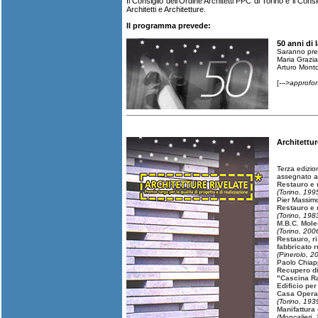
Il Consiglio dell'Ordine Architetti PPC di Torino e il Con
Architetti e Architetture.
Il programma prevede:
50 anni di 
Saranno pre
Maria Grazia 
Arturo Montor
[
--->approfo
Architettur
Terza edizio
assegnato a
Restauro e 
(Torino, 199
Pier Massimo
Restauro e r
(Torino, 19
M.B.C. Mole
(Torino, 200
Restauro, 
fabbricato 
(Pinerolo, 2
Paolo Chiap
Recupero di
"Cascina R
Edificio per 
Casa Operai
(Torino, 193
Manifattura 
(Moncalieri,