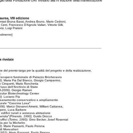
siglio della Fondazione OAT invitano alla IV edizione della manifestazione
laurea, VIII edizione
miati Bruna Bassi, Andrea Bruno, Mario Cedroni,
Cerri, Francesco D'Agnolo Vallan, Vittorio Gilli,
si, Luigi Pratesi
ndimento
]
e rivelate
ne del premio-targa per la qualità del progetto e della realizzazione,
:
recupero funzionale di Palazzo Bricherasio
5)
. Maria Pia Dal Bianco, Giorgio Campanino,
 Cinquetti, Mario Ronchetta
iuso dell'Archivio di Stato
83-2006).
Giorgio Raineri
cular Biotechnology Center
6).
Luciano Pia
risanamento conservativo e ampliamento
rurale "Cascina Losa"
006).
Marco Giovanni Aimetti, William Cattanea,
pero, Luca Barbero
 edifici rurali e annessa abitazione
aviola"
(Pinerolo, 1990).
Guido Drocco
uffici
(Torino, 1960).
Gino Becker, Josef Rosental
a per la Michelin
9)
. Mario Passanti, Paolo Perona
di Moncalieri
 1952)
. Mario Passanti, Paolo Perona