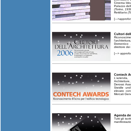
Cinema Ide
Palazzo del
(Torino, 193
Rettilario
(T
[
--->approfo
Cultori del
Riconoscimen
l'architett
Domenico A
direttore dei
[
---> approf
Contech A
L'azienda,
Architetture
Derossi Ass
Steidle und
elevato con
Mercati Gene
Agenda del
Tutti gli isc
manifestazio