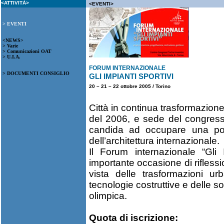
<ATTIVITÀ>
<EVENTI>
> EVENTI
<NEWS>
> Varie
> Comunicazioni OAT
> U.I.A.
FORUM INTERNAZIONALE
> DOCUMENTI CONSIGLIO
GLI IMPIANTI SPORTIVI
20 – 21 – 22 ottobre 2005 / Torino
Città in continua trasformazione
del 2006, e sede del congress
candida ad occupare una po
dell’architettura internazionale.
Il Forum internazionale “Gli I
importante occasione di riflessi
vista delle trasformazioni ur
tecnologie costruttive e delle s
olimpica.
Quota di iscrizione: