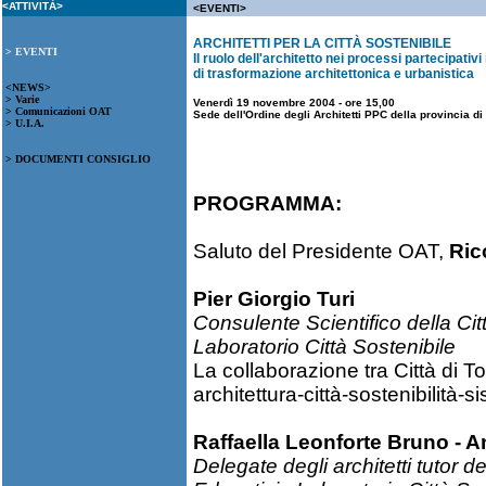
<ATTIVITÀ>
<EVENTI>
ARCHITETTI PER LA CITTÀ SOSTENIBILE
> EVENTI
Il ruolo dell'architetto nei processi partecipativi 
di trasformazione architettonica e urbanistica
<NEWS>
> Varie
Venerdì 19 novembre 2004 - ore 15,00
> Comunicazioni OAT
Sede dell'Ordine degli Architetti PPC della provincia di T
> U.I.A.
> DOCUMENTI CONSIGLIO
PROGRAMMA:
Saluto del Presidente OAT,
Ric
Pier Giorgio Turi
Consulente Scientifico della Citt
Laboratorio Città Sostenibile
La collaborazione tra Città di To
architettura-città-sostenibilità-
Raffaella Leonforte Bruno - 
Delegate degli architetti tutor de