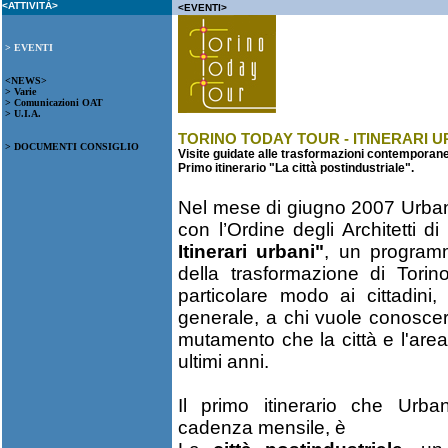
<ATTIVITÀ>
<EVENTI>
> EVENTI
<NEWS>
> Varie
> Comunicazioni OAT
> U.I.A.
TORINO TODAY TOUR - ITINERARI U
> DOCUMENTI CONSIGLIO
Visite guidate alle trasformazioni contemporane
Primo itinerario "La città postindustriale".
Nel mese di giugno 2007 Urban
con l’Ordine degli Architetti d
Itinerari urbani"
, un programma
della trasformazione di Torin
particolare modo ai cittadini
generale, a chi vuole conoscere 
mutamento che la città e l'are
ultimi anni.
Il primo itinerario che Urb
cadenza mensile, è