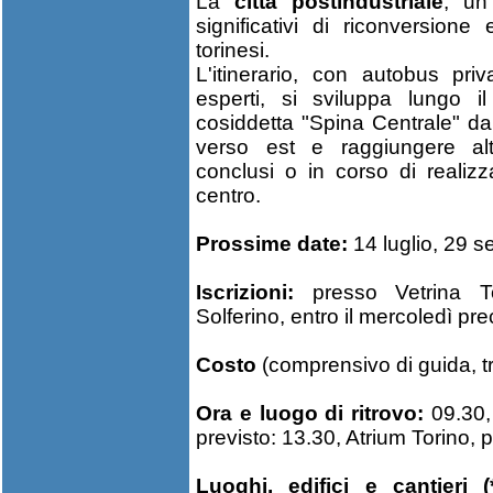
La
città postindustriale
, un
significativi di riconversione
torinesi.
L'itinerario, con autobus p
esperti, si sviluppa lungo il
cosiddetta "Spina Centrale" da
verso est e raggiungere altr
conclusi o in corso di realiz
centro.
Prossime date:
14 luglio, 29 
Iscrizioni:
presso Vetrina T
Solferino, entro il mercoledì pr
Costo
(comprensivo di guida, t
Ora e luogo di ritrovo:
09.30, 
previsto: 13.30, Atrium Torino, 
Luoghi, edifici e cantieri 