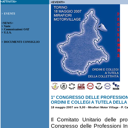
<ATTIVITÀ>
<EVENTI>
> EVENTI
<NEWS>
> Varie
> Comunicazioni OAT
> U.I.A.
> DOCUMENTI CONSIGLIO
1° CONGRESSO DELLE PROFESSIONI
ORDINI E COLLEGI A TUTELA DELLA
18 maggio 2007 ore 9,00 - Mirafiori Motor Village - P. C
Il Comitato Unitario delle pr
Congresso delle Professioni In